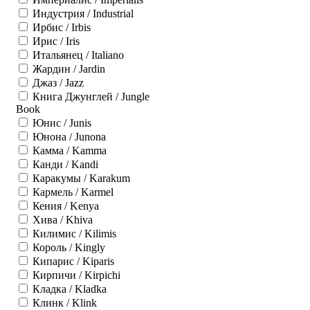
Индустрия / Industrial
Ирбис / Irbis
Ирис / Iris
Итальянец / Italiano
Жардин / Jardin
Джаз / Jazz
Книга Джунглей / Jungle
Book
Юнис / Junis
Юнона / Junona
Камма / Kamma
Канди / Kandi
Каракумы / Karakum
Кармель / Karmel
Кения / Kenya
Хива / Khiva
Килимис / Kilimis
Король / Kingly
Кипарис / Kiparis
Кирпичи / Kirpichi
Кладка / Kladka
Клинк / Klink