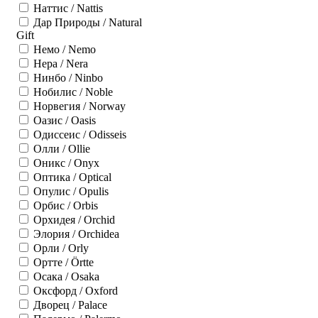
Наттис / Nattis
Дар Природы / Natural
Gift
Немо / Nemo
Нера / Nera
Нинбо / Ninbo
Нобилис / Noble
Норвегия / Norway
Оазис / Oasis
Одиссеис / Odisseis
Олли / Ollie
Оникс / Onyx
Оптика / Optical
Опулис / Opulis
Орбис / Orbis
Орхидея / Orchid
Элория / Orchidea
Орли / Orly
Ортте / Örtte
Осака / Osaka
Оксфорд / Oxford
Дворец / Palace