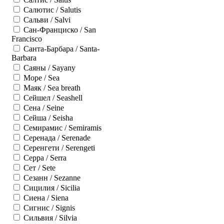
Салютис / Salutis
Сальви / Salvi
Сан-Франциско / San
Francisco
Санта-Барбара / Santa-
Barbara
Саяны / Sayany
Море / Sea
Маяк / Sea breath
Сейшел / Seashell
Сена / Seine
Сейша / Seisha
Семирамис / Semiramis
Серенада / Serenade
Серенгети / Serengeti
Серра / Serra
Сет / Sete
Сезанн / Sezanne
Сицилия / Sicilia
Сиена / Siena
Сигнис / Signis
Сильвия / Silvia