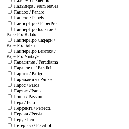
Палермо / Palermo
Пальмира / Palm leaves
Панаро / Panaro
Панели / Panels
ПайперПро / PaperPro
ПайперПро Балатон /
PaperPro Balaton
ПайперПро Сафари /
PaperPro Safari
ПайперПро Винтаж /
PaperPro Vintage
Парадигма / Paradigma
Параллель / Parallel
Париго / Parigot
Парижанин / Parisien
Парос / Paros
Партис / Partis
Пэшн / Passion
Пера / Pera
Перфекта / Perfecta
Персия / Persia
Перу / Peru
Петергоф / Peterhof