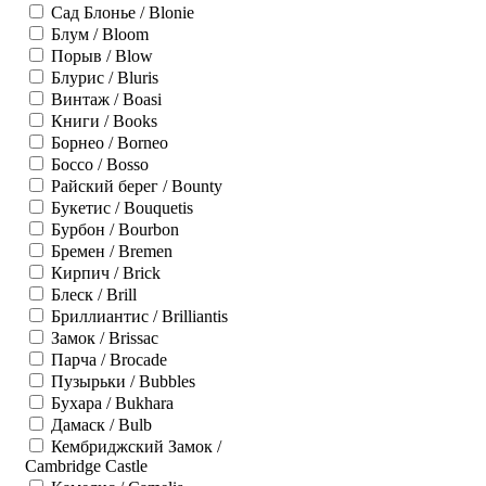
Сад Блонье / Blonie
Блум / Bloom
Порыв / Blow
Блурис / Bluris
Винтаж / Boasi
Книги / Books
Борнео / Borneo
Боссо / Bosso
Райский берег / Bounty
Букетис / Bouquetis
Бурбон / Bourbon
Бремен / Bremen
Кирпич / Brick
Блеск / Brill
Бриллиантис / Brilliantis
Замок / Brissac
Парча / Brocade
Пузырьки / Bubbles
Бухара / Bukhara
Дамаск / Bulb
Кембриджский Замок /
Cambridge Castle