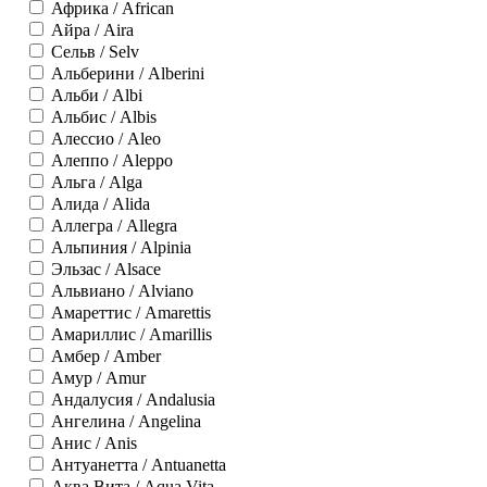
Африка / African
Айра / Aira
Сельв / Selv
Альберини / Alberini
Альби / Albi
Альбис / Albis
Алессио / Aleo
Алеппо / Aleppo
Альга / Alga
Алида / Alida
Аллегра / Allegra
Альпиния / Alpinia
Эльзас / Alsace
Альвиано / Alviano
Амареттис / Amarettis
Амариллис / Amarillis
Амбер / Amber
Амур / Amur
Андалусия / Andalusia
Ангелина / Angelina
Анис / Anis
Антуанетта / Antuanetta
Аква Вита / Aqua Vita