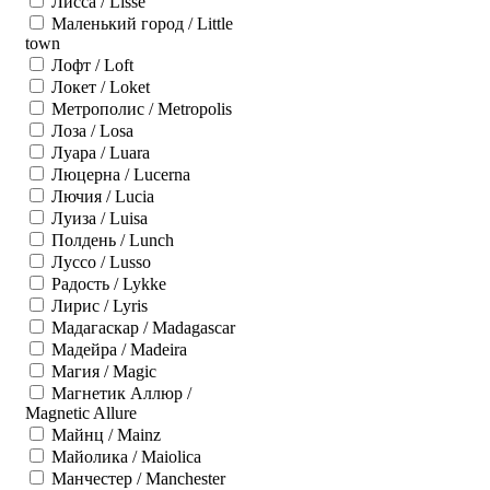
Лисса / Lisse
Маленький город / Little
town
Лофт / Loft
Локет / Loket
Метрополис / Metropolis
Лоза / Losa
Луара / Luara
Люцерна / Lucerna
Лючия / Lucia
Луиза / Luisa
Полдень / Lunch
Луссо / Lusso
Радость / Lykke
Лирис / Lyris
Мадагаскар / Madagascar
Мадейра / Madeira
Магия / Magic
Магнетик Аллюр /
Magnetic Allure
Майнц / Mainz
Майолика / Maiolica
Манчестер / Manchester