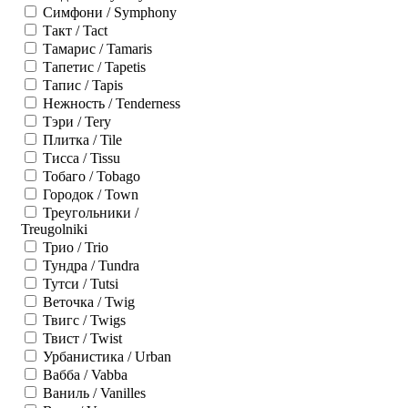
Симфони / Symphony
Такт / Tact
Тамарис / Tamaris
Тапетис / Tapetis
Тапис / Tapis
Нежность / Tenderness
Тэри / Tery
Плитка / Tile
Тисса / Tissu
Тобаго / Tobago
Городок / Town
Треугольники /
Treugolniki
Трио / Trio
Тундра / Tundra
Тутси / Tutsi
Веточка / Twig
Твигс / Twigs
Твист / Twist
Урбанистика / Urban
Вабба / Vabba
Ваниль / Vanilles