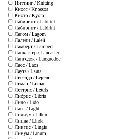
Ниттинг / Knitting
Кносс / Knossos
Киото / Kyoto
Лабиринт / Labirint
Лабиринт / Labirint
Лагом / Lagom
Лалели / Laleli
Ламберт / Lambert
Ланкастер / Lancaster
Лангедок / Languedoc
Лаос / Laos
Лаута / Lauta
Легенда / Legend
Леман / Léman
Леттрис / Lettris
Либрис / Libris
Лидо / Lido
Лайт / Light
Лилиум / Lilium
Линда / Linda
Лингис / Lingis
Линум / Linum