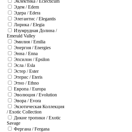
Эклектика / Eclecticum
Эдем / Edem
Эдера / Edera
Элегантис / Elegantis
Лирика / Elegia
Изумрудная Долина /
Emerald Valley
Эмилия / Emilia
Энергия / Energies
Энна / Enna
Эпсилон / Epsilon
Эсла / Esla
Эстер / Ester
Этерис / Eteris
Этно / Ethno
Европа / Europa
Эволюция / Evolution
Эвора / Evora
Экзотическая Коллекция
/ Exotic Collection
Дикие тропики / Exotic
Savage
Фергана / Fergana