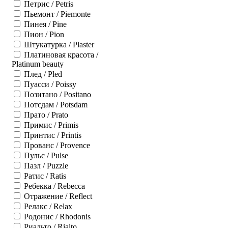
Петрис / Petris
Пьемонт / Piemonte
Пинея / Pine
Пион / Pion
Штукатурка / Plaster
Платиновая красота /
Platinum beauty
Плед / Pled
Пуасси / Poissy
Позитано / Positano
Потсдам / Potsdam
Прато / Prato
Примис / Primis
Принтис / Printis
Прованс / Provence
Пульс / Pulse
Пазл / Puzzle
Ратис / Ratis
Ребекка / Rebecca
Отражение / Reflect
Релакс / Relax
Родонис / Rhodonis
Риальто / Rialto