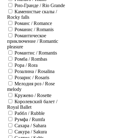
Рио-Гранде / Rio Grande
Каменистые скалы /
Rocky falls
Романс / Romance
Романис / Romanis
Романтическое
приключение / Romantic
pleasure
Романтис / Romantis
Ромба / Rombas
Рора / Rora
Розалина / Rosalina
Розарис / Rosaris
Мелодия роз / Rose
melody
Кружево / Rosette
Королевский балет /
Royal Ballet
Раббл / Rubble
Румфа / Rumfa
Сахара / Sahara
Сакура / Sakura
Салтис / Saltis