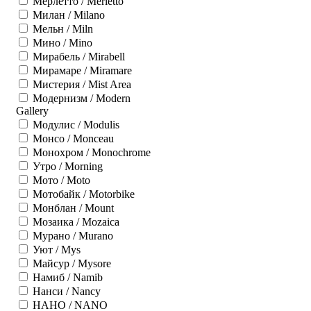
Мерлетто / Merletto
Милан / Milano
Мельн / Miln
Мино / Mino
Мирабель / Mirabell
Мирамаре / Miramare
Мистерия / Mist Area
Модернизм / Modern
Gallery
Модулис / Modulis
Монсо / Monceau
Монохром / Monochrome
Утро / Morning
Мото / Moto
Мотобайк / Motorbike
Монблан / Mount
Мозаика / Mozaica
Мурано / Murano
Уют / Mys
Майсур / Mysore
Намиб / Namib
Нанси / Nancy
НАНО / NANO