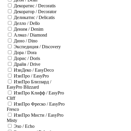
Декоратис / Decoratis
Декоратор / Decorator
Деликатис / Delicatis
Делло / Dello
Деним / Denim
Алмаз / Diamond
Дино / Dino
Экспедиция / Discovery
Дора / Dora
Дорис / Doris
Драйв / Drive
ИзиДеко / EasyDeco
ИзиПро / EasyPro
ИзиПро Близзард /
EasyPro Blizzard
ИзиПро Клифф / EasyPro
Cliff
ИзиПро Фреско / EasyPro
Fresco
ИзиПро Мисти / EasyPro
Misty
Эхо / Echo