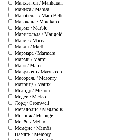
Манхэттен / Manhattan
Маниса / Manisa
Марабелла / Mara Belle
Маракана / Marakana
Мармо / Marble
Маригольда / Marigold
Марис / Maris
Марли / Marli
Мармара / Marmara
Марми / Marmi
Маро / Maro
Марракеш / Marrakech
Масорель / Masonry
Матрица / Matrix
Меандр / Meandr
Медео / Medeo
Лорд / Cromwell
Мегаполис / Megapolis
Меланж / Melange
Мелён / Melun
Мемфис / Memfis
Память / Memory