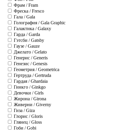
Фрам / Fram
Фреска / Fresco
Гала / Gala
Голография / Gala Graphic
Галактика / Galaxy
Гарда / Garda
Гэтсби / Gatsby
Гаузе / Gauze
Джелато / Gelato
Генерис / Generis
Генезис / Genesis
Геометрия / Geometrica
Гертруда / Gertruda
Гардая / Ghardaia
Гинкго / Ginkgo
Девочки / Girls
Жирона / Girona
Живерни / Giverny
Гиза / Giza
Глорис / Gloris
Глянец / Gloss
Гоби / Gobi