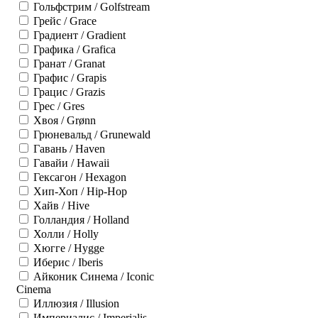
Гольфстрим / Golfstream
Грейс / Grace
Градиент / Gradient
Графика / Grafica
Гранат / Granat
Графис / Grapis
Грацис / Grazis
Грес / Gres
Хвоя / Grønn
Грюневальд / Grunewald
Гавань / Haven
Гавайи / Hawaii
Гексагон / Hexagon
Хип-Хоп / Hip-Hop
Хайв / Hive
Голландия / Holland
Холли / Holly
Хюгге / Hygge
Иберис / Iberis
Айконик Синема / Iconic
Cinema
Иллюзия / Illusion
Империалис / Imperialis