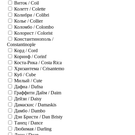
Виток / Coil
Колетт / Colette
Колибри / Colibri
Колье / Collier
Коломбо / Colombo
Колорист / Colorist
Константинополь /
Constantinople
Корд / Cord
Коринф / Corinf
Коста-Рика / Costa Rica
Хризантема / Crisantemo
Куб / Cube
Милый / Cute
Дафна / Dafna
Граффити Дайм / Daim
Дейзи / Daisy
Дамаскис / Damaskis
Дамбо / Dambo
Дэн Бристи / Dan Bristy
Танец / Dance
Любимая / Darling
Деон / Dean