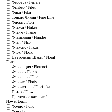
Феррара / Ferrara
Файбер / Fiber
Фика / Fika
Тонкая Линия / Fine Line
Фиори / Fiori
Флекса / Flakes
Флейм / Flame
Фламандия / Flandre
Флап / Flap
Флаксис / Flaxis
Флок / Flock
Цветочный Шарм / Floral
Charm
Флоренция / Florencia
Флорес / Flores
Флоралия / Floralia
Флорис / Floris
Флористика / Floristika
Поток / Flow
Цветочное касание /
Flower touch
Фолио / Folio
Фон / Fon