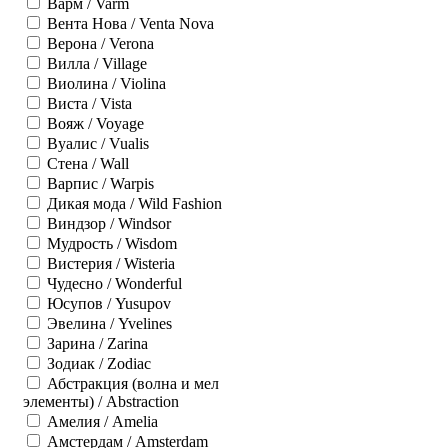
Варм / Varm
Вента Нова / Venta Nova
Верона / Verona
Вилла / Village
Виолина / Violina
Виста / Vista
Вояж / Voyage
Вуалис / Vualis
Стена / Wall
Варпис / Warpis
Дикая мода / Wild Fashion
Виндзор / Windsor
Мудрость / Wisdom
Вистерия / Wisteria
Чудесно / Wonderful
Юсупов / Yusupov
Эвелина / Yvelines
Зарина / Zarina
Зодиак / Zodiac
Абстракция (волна и мел
элементы) / Abstraction
Амелия / Amelia
Амстердам / Amsterdam