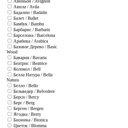
Авиньон / Avignon
Авила / Avila
Бадалин / Badalin
Балет / Ballet
Бамбук / Bambu
Барбарис / Barbaris
Барселона / Barcelona
Арабика / Arabica
Базовое Дерево / Basic
Wood
Бавария / Bavaria
Беатрис / Beatrice
Колокол / Bell
Белла Натура / Bella
Natura
Белло / Bello
Бельведер / Belvedere
Берси / Bercy
Берг / Berg
Берген / Bergen
Ягодка / Berry
Бионика / Bionica
Цветок / Blomma