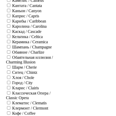
Камелис / Camelis
Кантата / Cantata
Каньон / Canyon
Каприс / Capris
Карибы / Caribbean
Каролина / Carolina
Каскад / Cascade
Кельтика / Celtica
Керамика / Ceramica
Шампань / Champagne
Обаяние / Charlize
Обаятельная иллюзия /
Charming Illusion
Шарм / Cherie
Ситец / Chintz
Хлоя / Chole
Город / City
Кларис / Clairis
Классическая Опера /
Classic Opera
Клематис / Clematis
Клермонт / Clermont
Кофе / Coffee