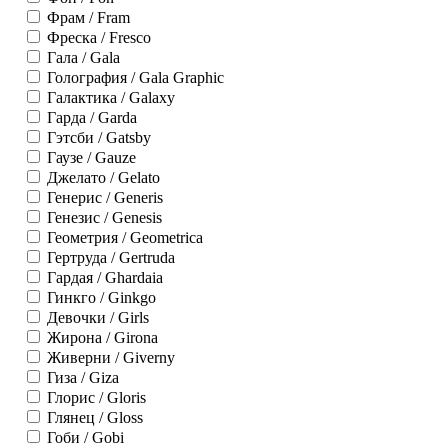
Фрам / Fram
Фреска / Fresco
Гала / Gala
Голография / Gala Graphic
Галактика / Galaxy
Гарда / Garda
Гэтсби / Gatsby
Гаузе / Gauze
Джелато / Gelato
Генерис / Generis
Генезис / Genesis
Геометрия / Geometrica
Гертруда / Gertruda
Гардая / Ghardaia
Гинкго / Ginkgo
Девочки / Girls
Жирона / Girona
Живерни / Giverny
Гиза / Giza
Глорис / Gloris
Глянец / Gloss
Гоби / Gobi