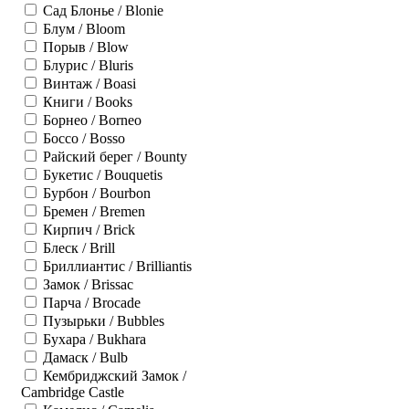
Сад Блонье / Blonie
Блум / Bloom
Порыв / Blow
Блурис / Bluris
Винтаж / Boasi
Книги / Books
Борнео / Borneo
Боссо / Bosso
Райский берег / Bounty
Букетис / Bouquetis
Бурбон / Bourbon
Бремен / Bremen
Кирпич / Brick
Блеск / Brill
Бриллиантис / Brilliantis
Замок / Brissac
Парча / Brocade
Пузырьки / Bubbles
Бухара / Bukhara
Дамаск / Bulb
Кембриджский Замок /
Cambridge Castle