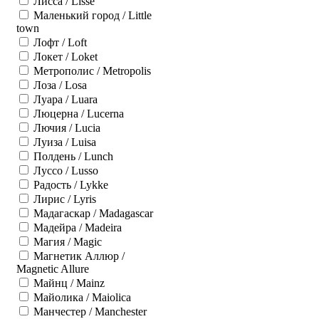
Лисса / Lisse
Маленький город / Little
town
Лофт / Loft
Локет / Loket
Метрополис / Metropolis
Лоза / Losa
Луара / Luara
Люцерна / Lucerna
Лючия / Lucia
Луиза / Luisa
Полдень / Lunch
Луссо / Lusso
Радость / Lykke
Лирис / Lyris
Мадагаскар / Madagascar
Мадейра / Madeira
Магия / Magic
Магнетик Аллюр /
Magnetic Allure
Майнц / Mainz
Майолика / Maiolica
Манчестер / Manchester