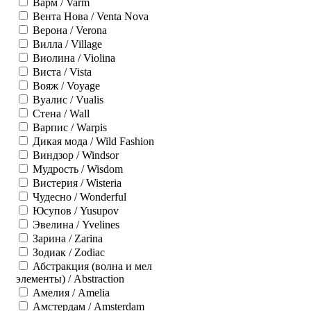
Варм / Varm
Вента Нова / Venta Nova
Верона / Verona
Вилла / Village
Виолина / Violina
Виста / Vista
Вояж / Voyage
Вуалис / Vualis
Стена / Wall
Варпис / Warpis
Дикая мода / Wild Fashion
Виндзор / Windsor
Мудрость / Wisdom
Вистерия / Wisteria
Чудесно / Wonderful
Юсупов / Yusupov
Эвелина / Yvelines
Зарина / Zarina
Зодиак / Zodiac
Абстракция (волна и мел
элементы) / Abstraction
Амелия / Amelia
Амстердам / Amsterdam