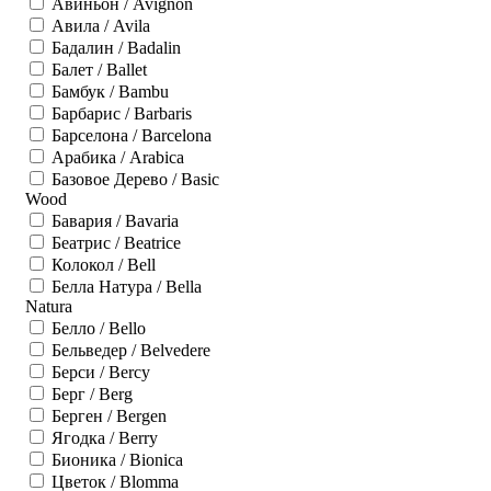
Авиньон / Avignon
Авила / Avila
Бадалин / Badalin
Балет / Ballet
Бамбук / Bambu
Барбарис / Barbaris
Барселона / Barcelona
Арабика / Arabica
Базовое Дерево / Basic
Wood
Бавария / Bavaria
Беатрис / Beatrice
Колокол / Bell
Белла Натура / Bella
Natura
Белло / Bello
Бельведер / Belvedere
Берси / Bercy
Берг / Berg
Берген / Bergen
Ягодка / Berry
Бионика / Bionica
Цветок / Blomma