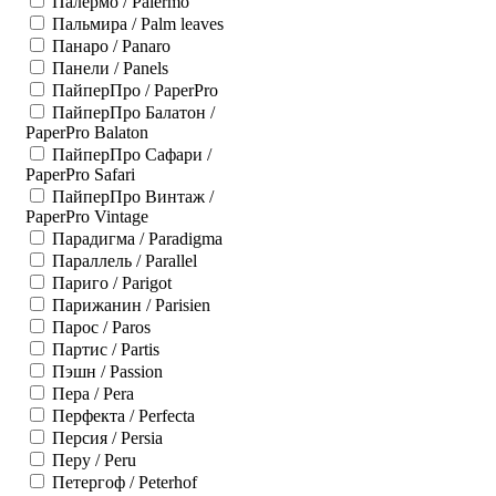
Палермо / Palermo
Пальмира / Palm leaves
Панаро / Panaro
Панели / Panels
ПайперПро / PaperPro
ПайперПро Балатон /
PaperPro Balaton
ПайперПро Сафари /
PaperPro Safari
ПайперПро Винтаж /
PaperPro Vintage
Парадигма / Paradigma
Параллель / Parallel
Париго / Parigot
Парижанин / Parisien
Парос / Paros
Партис / Partis
Пэшн / Passion
Пера / Pera
Перфекта / Perfecta
Персия / Persia
Перу / Peru
Петергоф / Peterhof