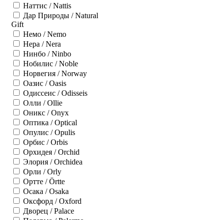
Наттис / Nattis
Дар Природы / Natural
Gift
Немо / Nemo
Нера / Nera
Нинбо / Ninbo
Нобилис / Noble
Норвегия / Norway
Оазис / Oasis
Одиссеис / Odisseis
Олли / Ollie
Оникс / Onyx
Оптика / Optical
Опулис / Opulis
Орбис / Orbis
Орхидея / Orchid
Элория / Orchidea
Орли / Orly
Ортте / Örtte
Осака / Osaka
Оксфорд / Oxford
Дворец / Palace