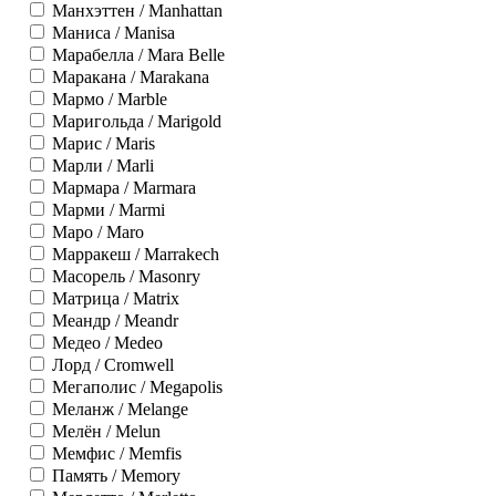
Манхэттен / Manhattan
Маниса / Manisa
Марабелла / Mara Belle
Маракана / Marakana
Мармо / Marble
Маригольда / Marigold
Марис / Maris
Марли / Marli
Мармара / Marmara
Марми / Marmi
Маро / Maro
Марракеш / Marrakech
Масорель / Masonry
Матрица / Matrix
Меандр / Meandr
Медео / Medeo
Лорд / Cromwell
Мегаполис / Megapolis
Меланж / Melange
Мелён / Melun
Мемфис / Memfis
Память / Memory