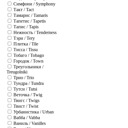
Симфони / Symphony
Такт / Tact
Тамарис / Tamaris
Тапетис / Tapetis
Тапис / Tapis
Нежность / Tenderness
Тэри / Tery
Плитка / Tile
Тисса / Tissu
Тобаго / Tobago
Городок / Town
Треугольники /
Treugolniki
Трио / Trio
Тундра / Tundra
Тутси / Tutsi
Веточка / Twig
Твигс / Twigs
Твист / Twist
Урбанистика / Urban
Вабба / Vabba
Ваниль / Vanilles