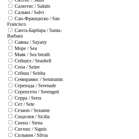
Салютис / Salutis
Сальви / Salvi
Сан-Франциско / San
Francisco
Санта-Барбара / Santa-
Barbara
Саяны / Sayany
Море / Sea
Маяк / Sea breath
Сейшел / Seashell
Сена / Seine
Сейша / Seisha
Семирамис / Semiramis
Серенада / Serenade
Серенгети / Serengeti
Серра / Serra
Сет / Sete
Сезанн / Sezanne
Сицилия / Sicilia
Сиена / Siena
Сигнис / Signis
Сильвия / Silvia