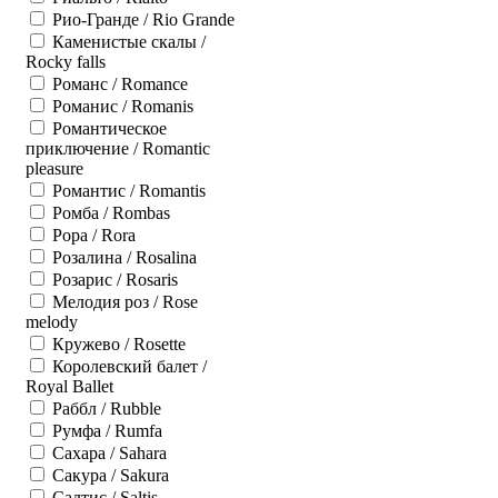
Рио-Гранде / Rio Grande
Каменистые скалы /
Rocky falls
Романс / Romance
Романис / Romanis
Романтическое
приключение / Romantic
pleasure
Романтис / Romantis
Ромба / Rombas
Рора / Rora
Розалина / Rosalina
Розарис / Rosaris
Мелодия роз / Rose
melody
Кружево / Rosette
Королевский балет /
Royal Ballet
Раббл / Rubble
Румфа / Rumfa
Сахара / Sahara
Сакура / Sakura
Салтис / Saltis