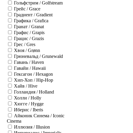
Гольфстрим / Golfstream
Грейс / Grace
Градиент / Gradient
Графика / Grafica
Гранат / Granat
Графис / Grapis
Грацис / Grazis
Грес / Gres
Хвоя / Grønn
Грюневальд / Grunewald
Гавань / Haven
Гавайи / Hawaii
Гексагон / Hexagon
Хип-Хоп / Hip-Hop
Хайв / Hive
Голландия / Holland
Холли / Holly
Хюгге / Hygge
Иберис / Iberis
Айконик Синема / Iconic
Cinema
Иллюзия / Illusion
Империалис / Imperialis