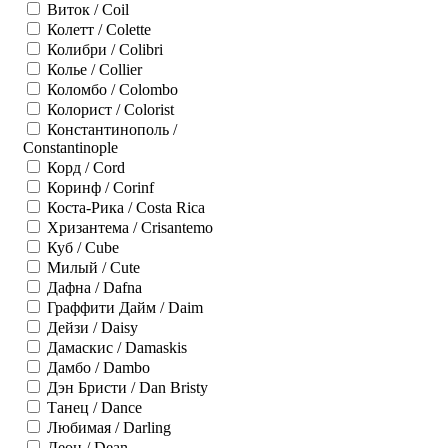
Виток / Coil
Колетт / Colette
Колибри / Colibri
Колье / Collier
Коломбо / Colombo
Колорист / Colorist
Константинополь /
Constantinople
Корд / Cord
Коринф / Corinf
Коста-Рика / Costa Rica
Хризантема / Crisantemo
Куб / Cube
Милый / Cute
Дафна / Dafna
Граффити Дайм / Daim
Дейзи / Daisy
Дамаскис / Damaskis
Дамбо / Dambo
Дэн Бристи / Dan Bristy
Танец / Dance
Любимая / Darling
Деон / Dean