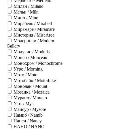
Мерлетто / Merletto
Милан / Milano
Мельн / Miln
Мино / Mino
Мирабель / Mirabell
Мирамаре / Miramare
Мистерия / Mist Area
Модернизм / Modern
Gallery
Модулис / Modulis
Монсо / Monceau
Монохром / Monochrome
Утро / Morning
Мото / Moto
Мотобайк / Motorbike
Монблан / Mount
Мозаика / Mozaica
Мурано / Murano
Уют / Mys
Майсур / Mysore
Намиб / Namib
Нанси / Nancy
НАНО / NANO