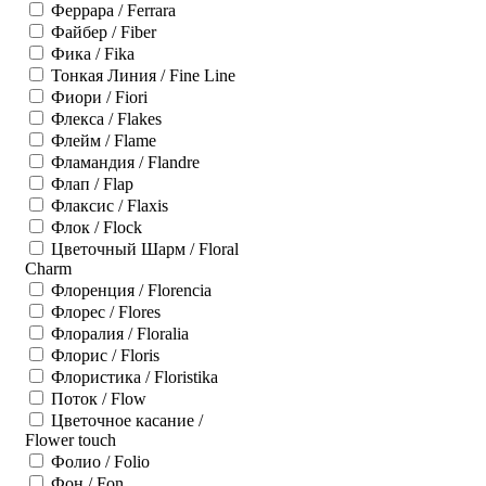
Феррара / Ferrara
Файбер / Fiber
Фика / Fika
Тонкая Линия / Fine Line
Фиори / Fiori
Флекса / Flakes
Флейм / Flame
Фламандия / Flandre
Флап / Flap
Флаксис / Flaxis
Флок / Flock
Цветочный Шарм / Floral
Charm
Флоренция / Florencia
Флорес / Flores
Флоралия / Floralia
Флорис / Floris
Флористика / Floristika
Поток / Flow
Цветочное касание /
Flower touch
Фолио / Folio
Фон / Fon