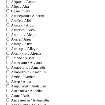
Африка / African
Айра / Aira
Сельв / Selv
Альберини / Alberini
Альби / Albi
Альбис / Albis
Алессио / Aleo
Алеппо / Aleppo
Альга / Alga
Алида / Alida
Аллегра / Allegra
Альпиния / Alpinia
Эльзас / Alsace
Альвиано / Alviano
Амареттис / Amarettis
Амариллис / Amarillis
Амбер / Amber
Амур / Amur
Андалусия / Andalusia
Ангелина / Angelina
Анис / Anis
Антуанетта / Antuanetta
Аква Вита / Aqua Vita