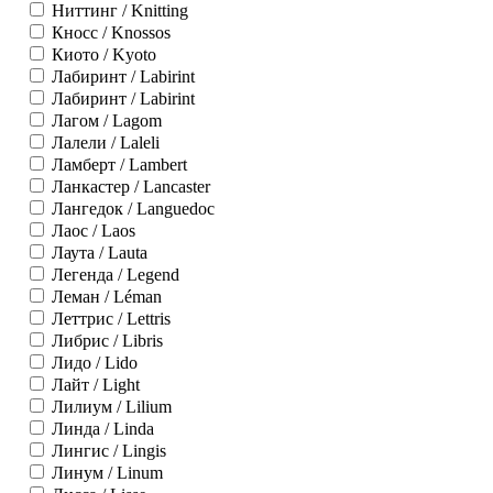
Ниттинг / Knitting
Кносс / Knossos
Киото / Kyoto
Лабиринт / Labirint
Лабиринт / Labirint
Лагом / Lagom
Лалели / Laleli
Ламберт / Lambert
Ланкастер / Lancaster
Лангедок / Languedoc
Лаос / Laos
Лаута / Lauta
Легенда / Legend
Леман / Léman
Леттрис / Lettris
Либрис / Libris
Лидо / Lido
Лайт / Light
Лилиум / Lilium
Линда / Linda
Лингис / Lingis
Линум / Linum