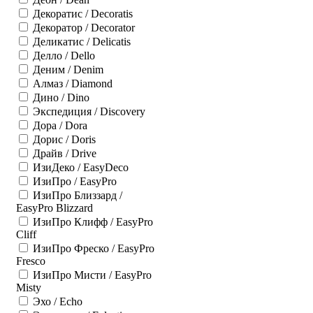
Декоратис / Decoratis
Декоратор / Decorator
Деликатис / Delicatis
Делло / Dello
Деним / Denim
Алмаз / Diamond
Дино / Dino
Экспедиция / Discovery
Дора / Dora
Дорис / Doris
Драйв / Drive
ИзиДеко / EasyDeco
ИзиПро / EasyPro
ИзиПро Близзард /
EasyPro Blizzard
ИзиПро Клифф / EasyPro
Cliff
ИзиПро Фреско / EasyPro
Fresco
ИзиПро Мисти / EasyPro
Misty
Эхо / Echo