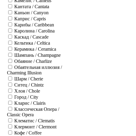
Камелис / Camelis
Кантата / Cantata
Каньон / Canyon
Каприс / Capris
Карибы / Caribbean
Каролина / Carolina
Каскад / Cascade
Кельтика / Celtica
Керамика / Ceramica
Шампань / Champagne
Обаяние / Charlize
Обаятельная иллюзия /
Charming Illusion
Шарм / Cherie
Ситец / Chintz
Хлоя / Chole
Город / City
Кларис / Clairis
Классическая Опера /
Classic Opera
Клематис / Clematis
Клермонт / Clermont
Кофе / Coffee