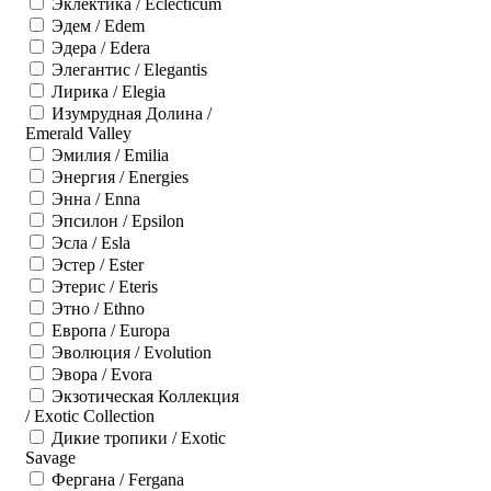
Эклектика / Eclecticum
Эдем / Edem
Эдера / Edera
Элегантис / Elegantis
Лирика / Elegia
Изумрудная Долина /
Emerald Valley
Эмилия / Emilia
Энергия / Energies
Энна / Enna
Эпсилон / Epsilon
Эсла / Esla
Эстер / Ester
Этерис / Eteris
Этно / Ethno
Европа / Europa
Эволюция / Evolution
Эвора / Evora
Экзотическая Коллекция
/ Exotic Collection
Дикие тропики / Exotic
Savage
Фергана / Fergana