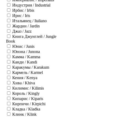
Индустрия / Industrial
Ирбис / Irbis
Ирис / Iris
Итальянец / Italiano
Жардин / Jardin
Джаз / Jazz
Книга Джунглей / Jungle
Book
Юнис / Junis
Юнона / Junona
Камма / Kamma
Канди / Kandi
Каракумы / Karakum
Кармель / Karmel
Кения / Kenya
Хива / Khiva
Килимис / Kilimis
Король / Kingly
Кипарис / Kiparis
Кирпичи / Kirpichi
Кладка / Kladka
Клинк / Klink