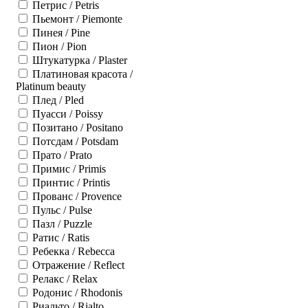
Петрис / Petris
Пьемонт / Piemonte
Пинея / Pine
Пион / Pion
Штукатурка / Plaster
Платиновая красота /
Platinum beauty
Плед / Pled
Пуасси / Poissy
Позитано / Positano
Потсдам / Potsdam
Прато / Prato
Примис / Primis
Принтис / Printis
Прованс / Provence
Пульс / Pulse
Пазл / Puzzle
Ратис / Ratis
Ребекка / Rebecca
Отражение / Reflect
Релакс / Relax
Родонис / Rhodonis
Риальто / Rialto