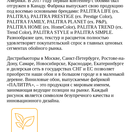
Америки. В 2017 году первый контейнер с обоями был
отгружен в Канаду. Фабрика выпускает свою продукцию
под восемью основными брендами: PALITRA LIFE (ex.
PALITRA), PALITRA PRESTIGE (ex. Prestige Color),
PALITRA FAMILY, PALITRA PLANET (ex. P&P),
PALITRA HOME (ex. HomeColor), PALITRA TREND (ex.
Trend Color), PALITRA STYLE и PALITRA SIMPLE.
Разнообразие цен, текстур и расцветок полностью
удовлетворяет покупательский спрос в главных ценовых
сегментах обойного рынка.
Дистрибьюторы в Москве, Санкт-Петербурге, Ростове-на-
Дону, Самаре, Новосибирске, Краснодаре, Екатеринбурге
и дилерская сеть в государствах СНГ и ЕС позволяет
приобрести наши обои и в большом городе и в маленькой
деревне. Виниловые обои, выпускаемые фабрикой
«ПАЛИТРА», – это продукция с мировым именем,
занимающая ведущие позиции на рынке. Каждый
рисунок является символом безупречного качества и
инновационного дизайна.