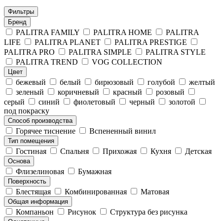
Фильтры
Бренд
PALITRA FAMILY
PALITRA HOME
PALITRA
LIFE
PALITRA PLANET
PALITRA PRESTIGE
PALITRA PRO
PALITRA SIMPLE
PALITRA STYLE
PALITRA TREND
VOG COLLECTION
Цвет
бежевый
белый
бирюзовый
голубой
желтый
зеленый
коричневый
красный
розовый
серый
синий
фиолетовый
черный
золотой
под покраску
Способ производства
Горячее тиснение
Вспененный винил
Тип помещения
Гостиная
Спальня
Прихожая
Кухня
Детская
Основа
Флизелиновая
Бумажная
Поверхность
Блестящая
Комбинированная
Матовая
Общая информация
Компаньон
Рисунок
Структура без рисунка