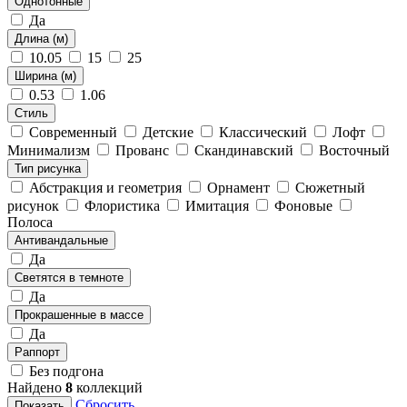
Однотонные
Да
Длина (м)
10.05
15
25
Ширина (м)
0.53
1.06
Стиль
Современный
Детские
Классический
Лофт
Минимализм
Прованс
Скандинавский
Восточный
Тип рисунка
Абстракция и геометрия
Орнамент
Сюжетный
рисунок
Флористика
Имитация
Фоновые
Полоса
Антивандальные
Да
Светятся в темноте
Да
Прокрашенные в массе
Да
Раппорт
Без подгона
Найдено
8
коллекций
Сбросить
Показать