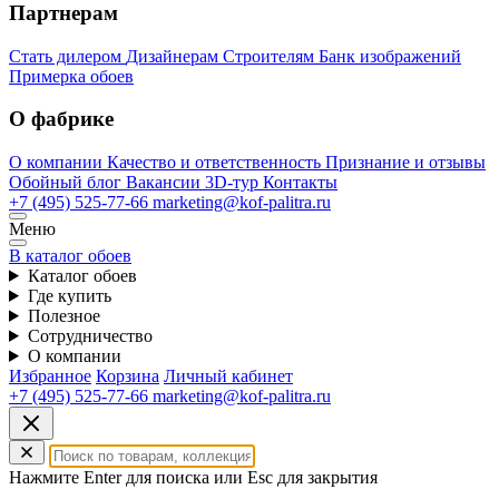
Партнерам
Стать дилером
Дизайнерам
Строителям
Банк изображений
Примерка обоев
О фабрике
О компании
Качество и ответственность
Признание и отзывы
Обойный блог
Вакансии
3D-тур
Контакты
+7 (495) 525-77-66
marketing@kof-palitra.ru
Меню
В каталог обоев
Каталог обоев
Где купить
Полезное
Сотрудничество
О компании
Избранное
Корзина
Личный кабинет
+7 (495) 525-77-66
marketing@kof-palitra.ru
Нажмите Enter для поиска или Esc для закрытия