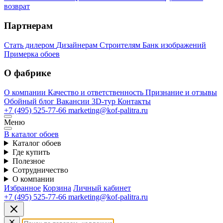
возврат
Партнерам
Стать дилером
Дизайнерам
Строителям
Банк изображений
Примерка обоев
О фабрике
О компании
Качество и ответственность
Признание и отзывы
Обойный блог
Вакансии
3D-тур
Контакты
+7 (495) 525-77-66
marketing@kof-palitra.ru
Меню
В каталог обоев
Каталог обоев
Где купить
Полезное
Сотрудничество
О компании
Избранное
Корзина
Личный кабинет
+7 (495) 525-77-66
marketing@kof-palitra.ru