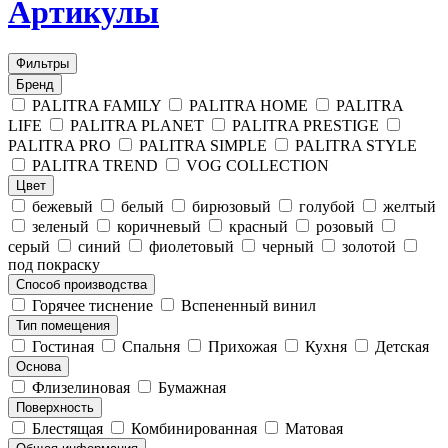
Артикулы
Фильтры
Бренд
PALITRA FAMILY
PALITRA HOME
PALITRA
LIFE
PALITRA PLANET
PALITRA PRESTIGE
PALITRA PRO
PALITRA SIMPLE
PALITRA STYLE
PALITRA TREND
VOG COLLECTION
Цвет
бежевый
белый
бирюзовый
голубой
желтый
зеленый
коричневый
красный
розовый
серый
синий
фиолетовый
черный
золотой
под покраску
Способ производства
Горячее тиснение
Вспененный винил
Тип помещения
Гостиная
Спальня
Прихожая
Кухня
Детская
Основа
Флизелиновая
Бумажная
Поверхность
Блестящая
Комбинированная
Матовая