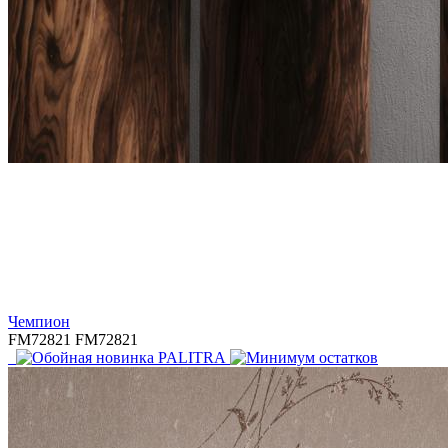
Чемпион
FM72821
FM72821