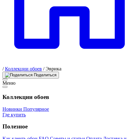
/
Коллекции обоев
/
Эврика
Поделиться
Меню
Коллекции обоев
Новинки
Популярное
Где купить
Полезное
Как клеить обои
FAQ
Советы и статьи
Оплата
Доставка и