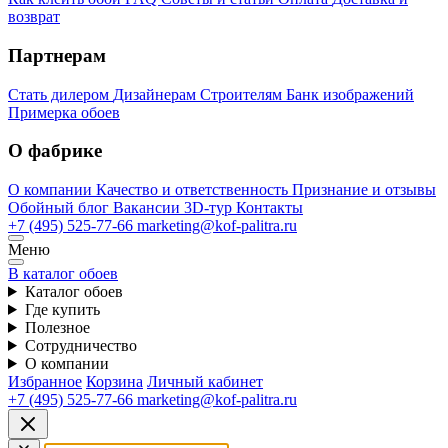
возврат
Партнерам
Стать дилером
Дизайнерам
Строителям
Банк изображений
Примерка обоев
О фабрике
О компании
Качество и ответственность
Признание и отзывы
Обойный блог
Вакансии
3D-тур
Контакты
+7 (495) 525-77-66
marketing@kof-palitra.ru
Меню
В каталог обоев
Каталог обоев
Где купить
Полезное
Сотрудничество
О компании
Избранное
Корзина
Личный кабинет
+7 (495) 525-77-66
marketing@kof-palitra.ru