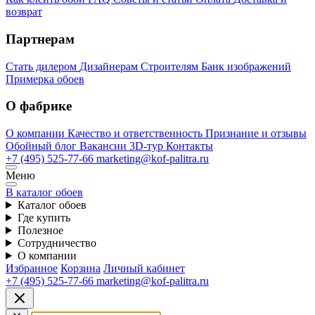
возврат
Партнерам
Стать дилером
Дизайнерам
Строителям
Банк изображений
Примерка обоев
О фабрике
О компании
Качество и ответственность
Признание и отзывы
Обойный блог
Вакансии
3D-тур
Контакты
+7 (495) 525-77-66
marketing@kof-palitra.ru
Меню
В каталог обоев
Каталог обоев
Где купить
Полезное
Сотрудничество
О компании
Избранное
Корзина
Личный кабинет
+7 (495) 525-77-66
marketing@kof-palitra.ru