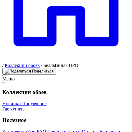
/
Коллекции обоев
/
БелльВилль ПРО
Поделиться
Меню
Коллекции обоев
Новинки
Популярное
Где купить
Полезное
Как клеить обои
FAQ
Советы и статьи
Оплата
Доставка и