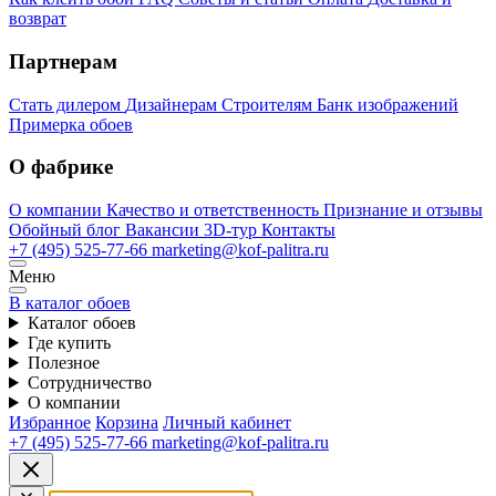
возврат
Партнерам
Стать дилером
Дизайнерам
Строителям
Банк изображений
Примерка обоев
О фабрике
О компании
Качество и ответственность
Признание и отзывы
Обойный блог
Вакансии
3D-тур
Контакты
+7 (495) 525-77-66
marketing@kof-palitra.ru
Меню
В каталог обоев
Каталог обоев
Где купить
Полезное
Сотрудничество
О компании
Избранное
Корзина
Личный кабинет
+7 (495) 525-77-66
marketing@kof-palitra.ru