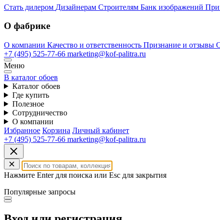
Стать дилером
Дизайнерам
Строителям
Банк изображений
При
О фабрике
О компании
Качество и ответственность
Признание и отзывы
+7 (495) 525-77-66
marketing@kof-palitra.ru
Меню
В каталог обоев
Каталог обоев
Где купить
Полезное
Сотрудничество
О компании
Избранное
Корзина
Личный кабинет
+7 (495) 525-77-66
marketing@kof-palitra.ru
Нажмите Enter для поиска или Esc для закрытия
Популярные запросы
Вход или регистрация