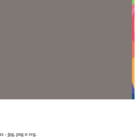
- jpg, png и svg.