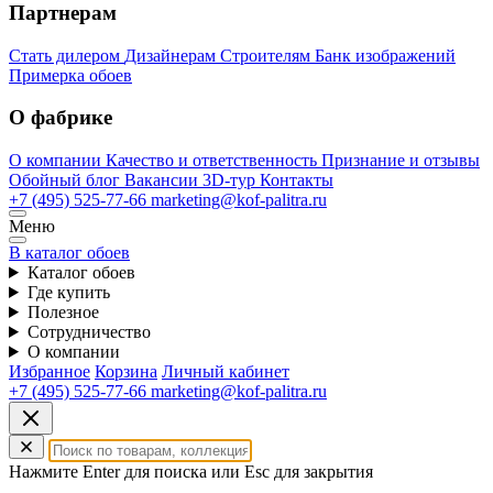
Партнерам
Стать дилером
Дизайнерам
Строителям
Банк изображений
Примерка обоев
О фабрике
О компании
Качество и ответственность
Признание и отзывы
Обойный блог
Вакансии
3D-тур
Контакты
+7 (495) 525-77-66
marketing@kof-palitra.ru
Меню
В каталог обоев
Каталог обоев
Где купить
Полезное
Сотрудничество
О компании
Избранное
Корзина
Личный кабинет
+7 (495) 525-77-66
marketing@kof-palitra.ru
Нажмите Enter для поиска или Esc для закрытия