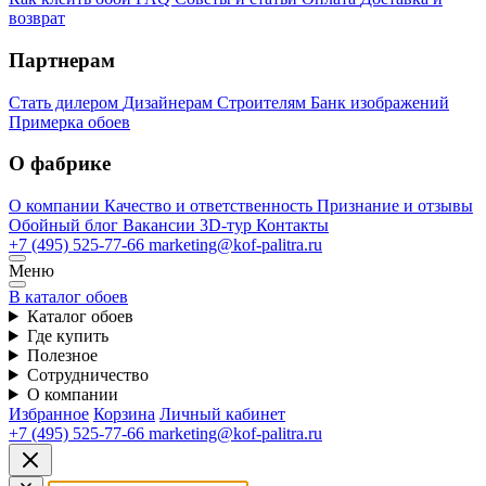
возврат
Партнерам
Стать дилером
Дизайнерам
Строителям
Банк изображений
Примерка обоев
О фабрике
О компании
Качество и ответственность
Признание и отзывы
Обойный блог
Вакансии
3D-тур
Контакты
+7 (495) 525-77-66
marketing@kof-palitra.ru
Меню
В каталог обоев
Каталог обоев
Где купить
Полезное
Сотрудничество
О компании
Избранное
Корзина
Личный кабинет
+7 (495) 525-77-66
marketing@kof-palitra.ru