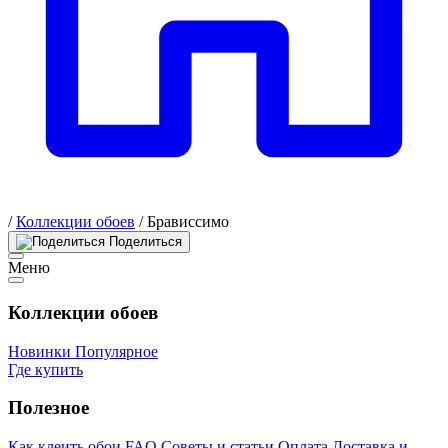
/
Коллекции обоев
/
Брависсимо
Поделиться
Меню
Коллекции обоев
Новинки
Популярное
Где купить
Полезное
Как клеить обои
FAQ
Советы и статьи
Оплата
Доставка и