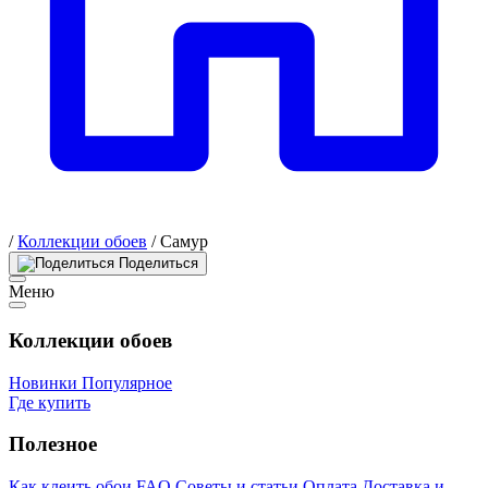
/
Коллекции обоев
/
Самур
Поделиться
Меню
Коллекции обоев
Новинки
Популярное
Где купить
Полезное
Как клеить обои
FAQ
Советы и статьи
Оплата
Доставка и