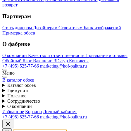
возврат
Партнерам
Стать дилером
Дизайнерам
Строителям
Банк изображений
Примерка обоев
О фабрике
О компании
Качество и ответственность
Признание и отзывы
Обойный блог
Вакансии
3D-тур
Контакты
+7 (495) 525-77-66
marketing@kof-palitra.ru
Меню
В каталог обоев
Каталог обоев
Где купить
Полезное
Сотрудничество
О компании
Избранное
Корзина
Личный кабинет
+7 (495) 525-77-66
marketing@kof-palitra.ru