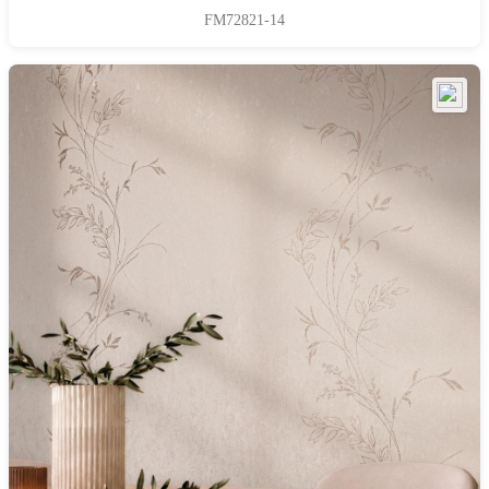
FM72821-14