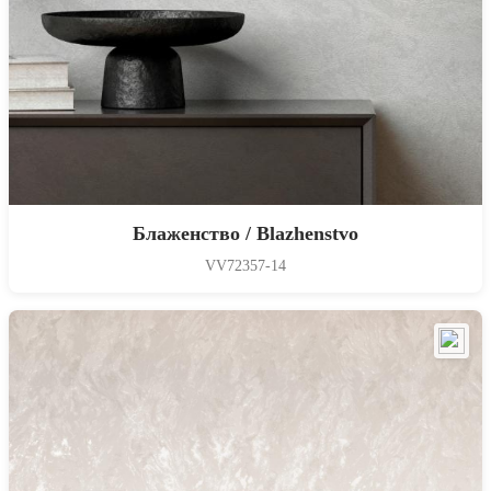
Блаженство / Blazhenstvo
VV72357-14