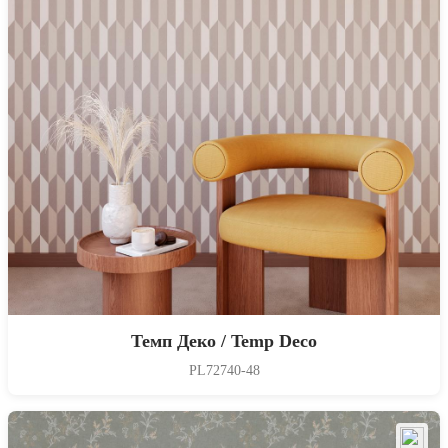
Темп Деко / Temp Deco
PL72740-48