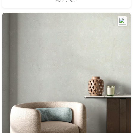
FM72718-74