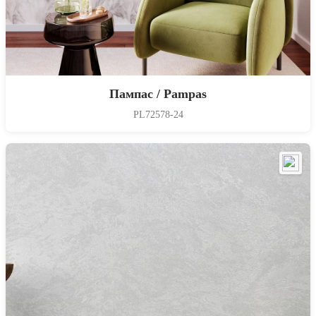
Пампас / Pampas
PL72578-24