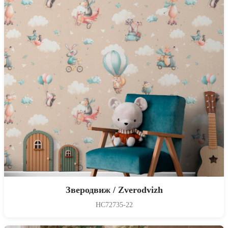
Зверодвиж / Zverodvizh
HC72735-22