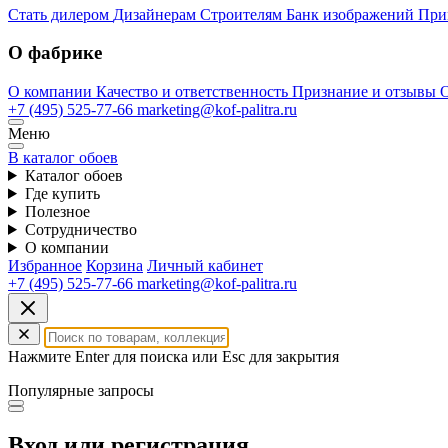
Стать дилером
Дизайнерам
Строителям
Банк изображений
При
О фабрике
О компании
Качество и ответственность
Признание и отзывы
+7 (495) 525-77-66
marketing@kof-palitra.ru
Меню
В каталог обоев
Каталог обоев
Где купить
Полезное
Сотрудничество
О компании
Избранное
Корзина
Личный кабинет
+7 (495) 525-77-66
marketing@kof-palitra.ru
Нажмите Enter для поиска или Esc для закрытия
Популярные запросы
Вход или регистрация