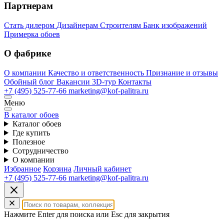
Партнерам
Стать дилером
Дизайнерам
Строителям
Банк изображений
Примерка обоев
О фабрике
О компании
Качество и ответственность
Признание и отзывы
Обойный блог
Вакансии
3D-тур
Контакты
+7 (495) 525-77-66
marketing@kof-palitra.ru
Меню
В каталог обоев
Каталог обоев
Где купить
Полезное
Сотрудничество
О компании
Избранное
Корзина
Личный кабинет
+7 (495) 525-77-66
marketing@kof-palitra.ru
Нажмите Enter для поиска или Esc для закрытия